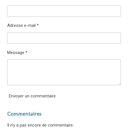
r
r
r
r
Adresse e-mail *
Message *
Envoyer un commentaire
Commentaires
Il n'y a pas encore de commentaire.